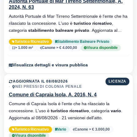
Autorità Portuale di Mar Tirreno Settentrionale, A.
2024, N. 63
Autorità Portuale di Mar Tirreno Settentrionale è l'ente che ha
rilasciato la concessione. L'uso è
turistico ricreativo
,
categoria
stabilimento balneare privato
. Aggiornata al
08/08/2026 · 9 versionei dell'atto.
Turistico Ricreativo
Stabilimento Balneare Privato
> 1.000 m²
Canone > € 4.000,00
Visura disponibile
Visualizza dettagli e visura pubblica
AGGIORNATA IL 08/08/2026
LICENZA
NEI PRESSI DI COLONIA PENALE
Comune di Capraia Isola, A. 2016, N. 4
Comune di Capraia Isola è l'ente che ha rilasciato la
concessione. L'uso è
turistico ricreativo
, categoria
vario
.
Aggiornata al 08/08/2026 · 21 versionei dell'atto.
Turistico Ricreativo
Vario
Canone > € 3.000,00
Visura disponibile