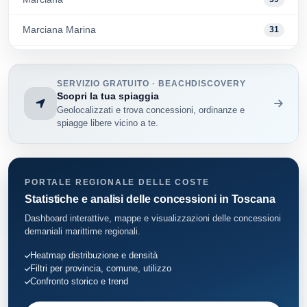
Marciana Marina
31
Piombino
62
SERVIZIO GRATUITO · BEACHDISCOVERY
Porto Azzurro
79
Scopri la tua spiaggia
Geolocalizzati e trova concessioni, ordinanze e
Portoferraio
83
spiagge libere vicino a te.
Rosignano Marittimo
118
San Vincenzo
44
PORTALE REGIONALE DELLE COSTE
Statistiche e analisi delle concessioni in Toscana
Rio
77
Dashboard interattive, mappe e visualizzazioni delle concessioni
demaniali marittime regionali.
Heatmap distribuzione e densità
Filtri per provincia, comune, utilizzo
Confronto storico e trend