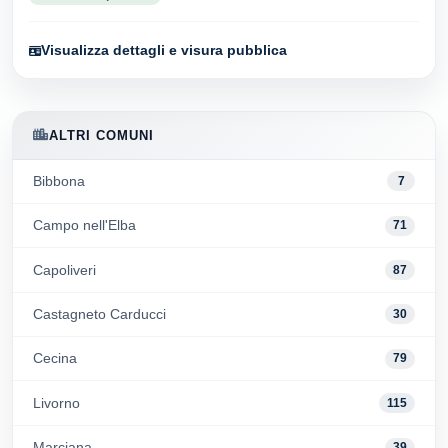
Visualizza dettagli e visura pubblica
ALTRI COMUNI
Bibbona
7
Campo nell'Elba
71
Capoliveri
87
Castagneto Carducci
30
Cecina
79
Livorno
115
Marciana
39