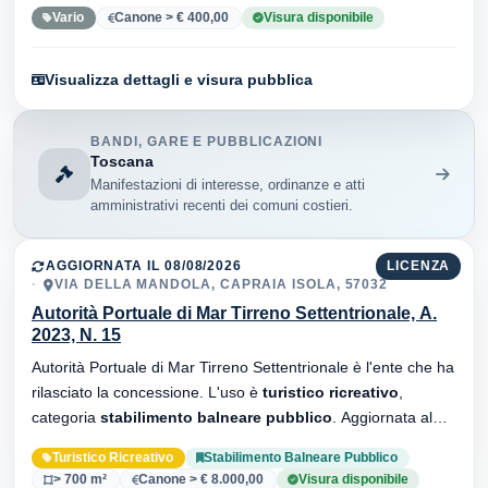
Vario
Canone > € 400,00
Visura disponibile
Visualizza dettagli e visura pubblica
BANDI, GARE E PUBBLICAZIONI
Toscana
Manifestazioni di interesse, ordinanze e atti
amministrativi recenti dei comuni costieri.
AGGIORNATA IL 08/08/2026
LICENZA
VIA DELLA MANDOLA, CAPRAIA ISOLA, 57032
Autorità Portuale di Mar Tirreno Settentrionale, A.
2023, N. 15
Autorità Portuale di Mar Tirreno Settentrionale è l'ente che ha
rilasciato la concessione. L'uso è
turistico ricreativo
,
categoria
stabilimento balneare pubblico
. Aggiornata al
08/08/2026 · 4 versionei dell'atto.
Turistico Ricreativo
Stabilimento Balneare Pubblico
> 700 m²
Canone > € 8.000,00
Visura disponibile