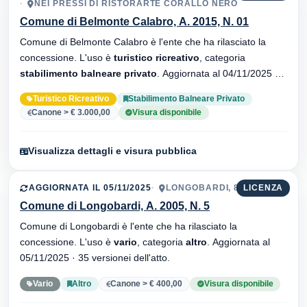
NEI PRESSI DI RISTORARTE CORALLO NERO
Comune di Belmonte Calabro, A. 2015, N. 01
Comune di Belmonte Calabro è l'ente che ha rilasciato la
concessione. L'uso è
turistico ricreativo
, categoria
stabilimento balneare privato
. Aggiornata al 04/11/2025 ·
34 versionei dell'atto.
Turistico Ricreativo
Stabilimento Balneare Privato
Canone > € 3.000,00
Visura disponibile
Visualizza dettagli e visura pubblica
AGGIORNATA IL 05/11/2025
LONGOBARDI, 87033
LICENZA
Comune di Longobardi, A. 2005, N. 5
Comune di Longobardi è l'ente che ha rilasciato la
concessione. L'uso è
vario
, categoria
altro
. Aggiornata al
05/11/2025 · 35 versionei dell'atto.
Vario
Altro
Canone > € 400,00
Visura disponibile