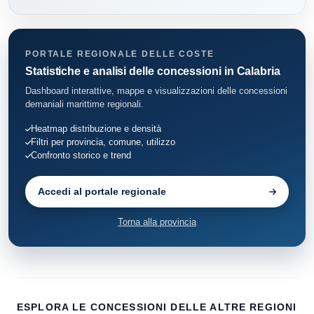
Diamante
128
Fiumefreddo Bruzio
5
PORTALE REGIONALE DELLE COSTE
Statistiche e analisi delle concessioni in Calabria
Fuscaldo
9
Dashboard interattive, mappe e visualizzazioni delle concessioni
demaniali marittime regionali.
Grisolia
3
Heatmap distribuzione e densità
Filtri per provincia, comune, utilizzo
Guardia Piemontese
10
Confronto storico e trend
Longobardi
5
Accedi al portale regionale
Montegiordano
18
Torna alla provincia
Paola
47
Praia a Mare
108
Rocca Imperiale
3
ESPLORA LE CONCESSIONI DELLE ALTRE REGIONI