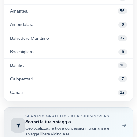
Amantea
56
Amendolara
6
Belvedere Marittimo
22
Bocchigliero
5
Bonifati
16
Calopezzati
7
Cariati
12
Cassano Allo Ionio
62
SERVIZIO GRATUITO · BEACHDISCOVERY
Cetraro
32
Scopri la tua spiaggia
Geolocalizzati e trova concessioni, ordinanze e
Cosenza
33
spiagge libere vicino a te.