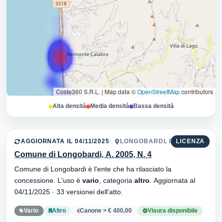
Coste360 S.R.L.
|
Map data ©
OpenStreetMap
contributors
Alta densità
Media densità
Bassa densità
AGGIORNATA IL 04/11/2025
LONGOBARDI, 87033
LICENZA
Comune di Longobardi, A. 2005, N. 4
Comune di Longobardi è l'ente che ha rilasciato la
concessione. L'uso è
vario
, categoria
altro
. Aggiornata al
04/11/2025 · 33 versionei dell'atto.
Vario
Altro
Canone > € 400,00
Visura disponibile