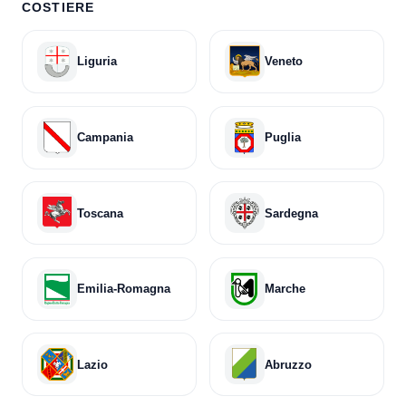
COSTIERE
Roseto Capo Spulico
9
Liguria
Veneto
San Lucido
3
San Nicola Arcella
13
Campania
Puglia
Santa Maria del Cedro
45
Scalea
171
Toscana
Sardegna
Tortora
8
Trebisacce
24
Emilia-Romagna
Marche
Villapiana
26
Corigliano Rossano
125
Lazio
Abruzzo