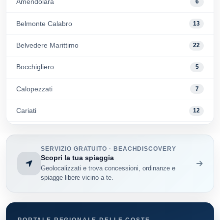
Amendolara
6
Belmonte Calabro
13
Belvedere Marittimo
22
Bocchigliero
5
Calopezzati
7
Cariati
12
Cassano Allo Ionio
62
SERVIZIO GRATUITO · BEACHDISCOVERY
Cetraro
32
Scopri la tua spiaggia
Geolocalizzati e trova concessioni, ordinanze e
Cosenza
33
spiagge libere vicino a te.
Diamante
128
Fiumefreddo Bruzio
5
PORTALE REGIONALE DELLE COSTE