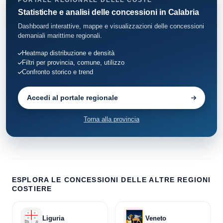
Statistiche e analisi delle concessioni in Calabria
Fuscaldo
9
Dashboard interattive, mappe e visualizzazioni delle concessioni
demaniali marittime regionali.
Grisolia
3
Heatmap distribuzione e densità
Filtri per provincia, comune, utilizzo
Guardia Piemontese
10
Confronto storico e trend
Longobardi
5
Accedi al portale regionale
Montegiordano
18
Torna alla provincia
Paola
47
Praia a Mare
109
Rocca Imperiale
3
ESPLORA LE CONCESSIONI DELLE ALTRE REGIONI
COSTIERE
Roseto Capo Spulico
9
Liguria
Veneto
San Lucido
3