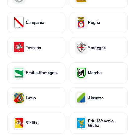
San Nicola Arcella
13
Campania
Puglia
Santa Maria del Cedro
45
Scalea
171
Toscana
Sardegna
Tortora
8
Trebisacce
24
Emilia-Romagna
Marche
Villapiana
26
Corigliano Rossano
125
Lazio
Abruzzo
Friuli-Venezia
Sicilia
Giulia