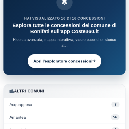
HAI VISUALIZZATO 10 DI 16 CONCESSIONI
Esplora tutte le concessioni del comune di
Bonifati sull'app Coste360.it
Ricerca avanzata, mappa interattiva, visure pubbliche, storico
atti.
Apri l'esploratore concessioni
ALTRI COMUNI
Acquappesa
7
Amantea
56