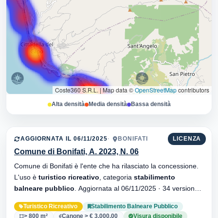
Coste360 S.R.L.
|
Map data ©
OpenStreetMap
contributors
Alta densità
Media densità
Bassa densità
AGGIORNATA IL 06/11/2025
BONIFATI
LICENZA
Comune di Bonifati, A. 2023, N. 06
Comune di Bonifati è l'ente che ha rilasciato la concessione.
L'uso è
turistico ricreativo
, categoria
stabilimento
balneare pubblico
. Aggiornata al 06/11/2025 · 34 versionei
dell'atto.
Turistico Ricreativo
Stabilimento Balneare Pubblico
> 800 m²
Canone > € 3.000,00
Visura disponibile