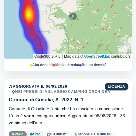
Coste360 S.R.L.
|
Map data ©
OpenStreetMap
contributors
Alta densità
Media densità
Bassa densità
AGGIORNATA IL 06/08/2026
LICENZA
NEI PRESSI DI VILLAGGIO CAMPING ORCHIDEA
Comune di Grisolia, A. 2022, N. 1
Comune di Grisolia è l'ente che ha rilasciato la concessione.
L'uso è
vario
, categoria
altro
. Aggiornata al 06/08/2026 · 33
versionei dell'atto.
Vario
Altro
> 9.000 m²
Canone > € 4.000,00