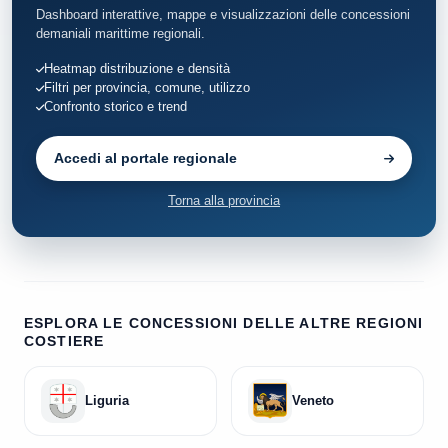
Fiumefreddo Bruzio
5
Dashboard interattive, mappe e visualizzazioni delle concessioni
demaniali marittime regionali.
Fuscaldo
9
Heatmap distribuzione e densità
Filtri per provincia, comune, utilizzo
Guardia Piemontese
10
Confronto storico e trend
Longobardi
5
Accedi al portale regionale
Montegiordano
18
Torna alla provincia
Paola
47
Praia a Mare
108
Rocca Imperiale
3
ESPLORA LE CONCESSIONI DELLE ALTRE REGIONI
COSTIERE
Roseto Capo Spulico
9
Liguria
Veneto
San Lucido
3