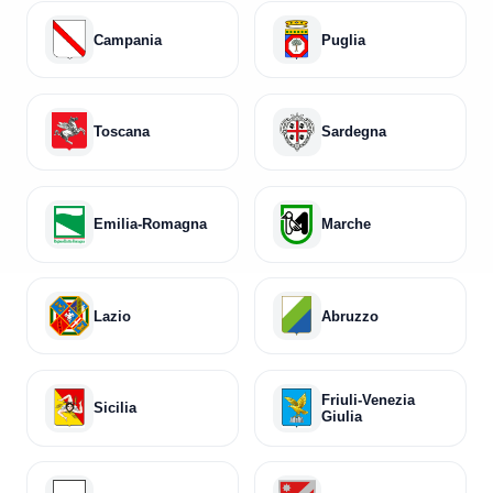
San Nicola Arcella
13
Campania
Puglia
Santa Maria del Cedro
45
Scalea
171
Toscana
Sardegna
Tortora
8
Trebisacce
24
Emilia-Romagna
Marche
Villapiana
26
Corigliano Rossano
125
Lazio
Abruzzo
Friuli-Venezia
Sicilia
Giulia