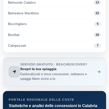
Belmonte Calabro
13
Belvedere Marittimo
22
Bocchigliero
5
Bonifati
16
Calopezzati
7
Cariati
12
SERVIZIO GRATUITO · BEACHDISCOVERY
Cassano Allo Ionio
62
Scopri la tua spiaggia
Geolocalizzati e trova concessioni, ordinanze e
Cetraro
32
spiagge libere vicino a te.
Cosenza
33
Diamante
128
PORTALE REGIONALE DELLE COSTE
Statistiche e analisi delle concessioni in Calabria