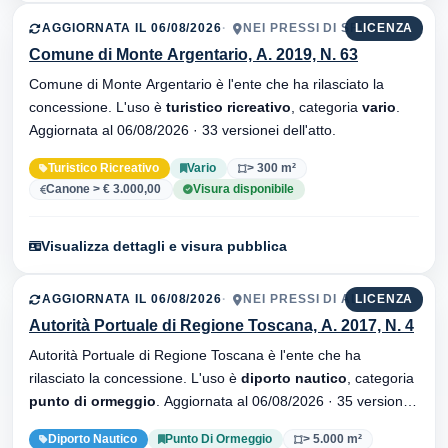
AGGIORNATA IL 06/08/2026
NEI PRESSI DI SFIZIO
LICENZA
Comune di Monte Argentario, A. 2019, N. 63
Comune di Monte Argentario è l'ente che ha rilasciato la
concessione. L'uso è
turistico ricreativo
, categoria
vario
.
Aggiornata al 06/08/2026 · 33 versionei dell'atto.
Turistico Ricreativo
Vario
> 300 m²
Canone > € 3.000,00
Visura disponibile
Visualizza dettagli e visura pubblica
AGGIORNATA IL 06/08/2026
NEI PRESSI DI AL SUB
LICENZA
Autorità Portuale di Regione Toscana, A. 2017, N. 4
Autorità Portuale di Regione Toscana è l'ente che ha
rilasciato la concessione. L'uso è
diporto nautico
, categoria
punto di ormeggio
. Aggiornata al 06/08/2026 · 35 versionei
dell'atto.
Diporto Nautico
Punto Di Ormeggio
> 5.000 m²