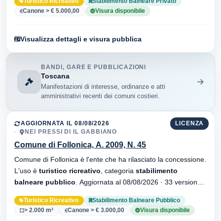
Turistico Ricreativo
Stabilimento Balneare Privato
Canone > € 5.000,00
Visura disponibile
Visualizza dettagli e visura pubblica
BANDI, GARE E PUBBLICAZIONI
Toscana
Manifestazioni di interesse, ordinanze e atti
amministrativi recenti dei comuni costieri.
AGGIORNATA IL 08/08/2026
LICENZA
NEI PRESSI DI IL GABBIANO
Comune di Follonica, A. 2009, N. 45
Comune di Follonica è l'ente che ha rilasciato la concessione.
L'uso è
turistico ricreativo
, categoria
stabilimento
balneare pubblico
. Aggiornata al 08/08/2026 · 33 versionei
dell'atto.
Turistico Ricreativo
Stabilimento Balneare Pubblico
> 2.000 m²
Canone > € 3.000,00
Visura disponibile