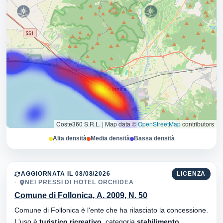
Coste360 S.R.L.
|
Map data ©
OpenStreetMap
contributors
Alta densità
Media densità
Bassa densità
AGGIORNATA IL 08/08/2026
LICENZA
NEI PRESSI DI HOTEL ORCHIDEA
Comune di Follonica, A. 2009, N. 50
Comune di Follonica è l'ente che ha rilasciato la concessione.
L'uso è
turistico ricreativo
, categoria
stabilimento