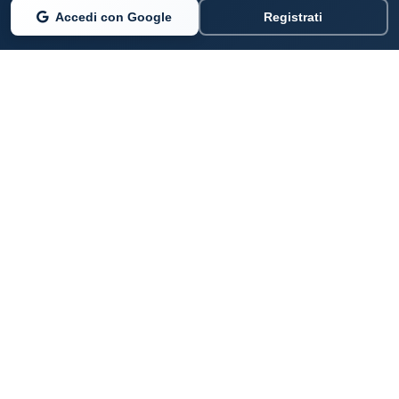
Accedi con Google
Registrati
PARLANO DI NOI
Coste360.it
SERVIZI DIGITALI
Per privati cittadini
Per professionisti e imprenditori
Per pubbliche amministrazioni